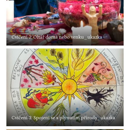
Cvičení 2: Oltář doma nebo venku_ukazka
Cvičení 3: Spojení se s plynutím přírody_ukazka