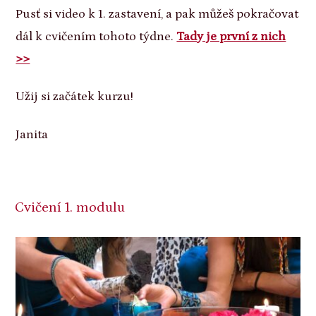
Pusť si video k 1. zastavení, a pak můžeš pokračovat
dál k cvičením tohoto týdne.
Tady je první z nich
>>
Užij si začátek kurzu!
Janita
Cvičení 1. modulu