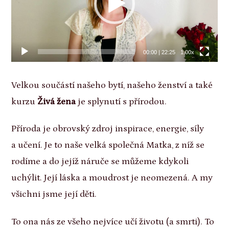
00:00
|
22:25
1.00x
Velkou součástí našeho bytí, našeho ženství a také
kurzu
Živá žena
je splynutí s přírodou.
Příroda je obrovský zdroj inspirace, energie, síly
a učení. Je to naše velká společná Matka, z níž se
rodíme a do jejíž náruče se můžeme kdykoli
uchýlit. Její láska a moudrost je neomezená. A my
všichni jsme její děti.
To ona nás ze všeho nejvíce učí životu (a smrti). To