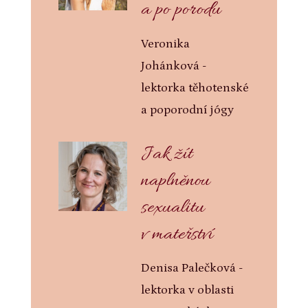
a po porodu
Veronika
Johánková -
lektorka těhotenské
a poporodní jógy
Jak žít
naplněnou
sexualitu
v mateřství
Denisa Palečková -
lektorka v oblasti