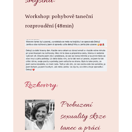
smyslná!
Workshop: pohybově taneční
rozproudění (48min)
Rozhovory:
Probuzení
sexuality skrze
tanec a práci