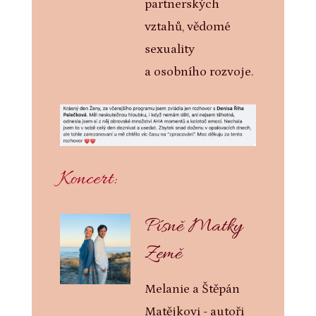
partnerských
vztahů, vědomé
sexuality
a osobního rozvoje.
Koncert:
Písně Matky
Země
Melanie a Štěpán
Matějkovi - autoři