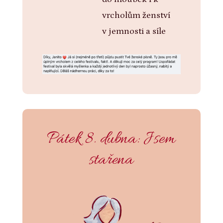
vrcholům ženství
v jemnosti a síle
Pátek 8. dubna: Jsem
stařena