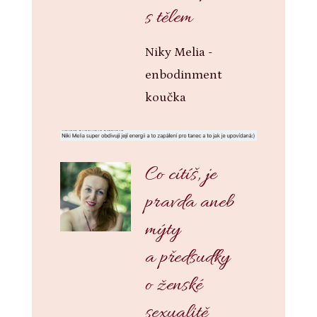
s tělem
Niky Melia -
enbodinment
koučka
Co cítíš, je
pravda aneb
mýty
a předsudky
o ženské
sexualitě