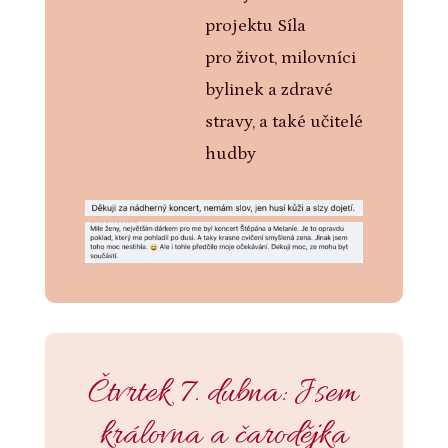
projektu Síla
pro život, milovníci
bylinek a zdravé
stravy, a také učitelé
hudby
Čtvrtek 7. dubna: Jsem
královna a čarodějka