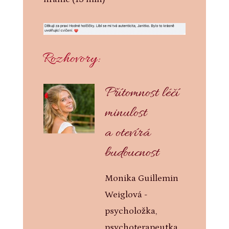
Rozhovory:
Přítomnost léčí
minulost
a otevírá
budoucnost
Monika Guillemin
Weiglová -
psycholožka,
psychoterapeutka,