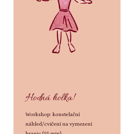
Hodná holka!
Workshop: konstelační
náhled/cvičení na vymezení
hranic (15 min)