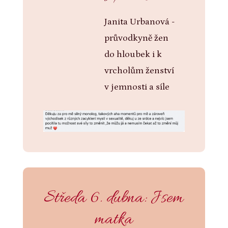
Janita Urbanová -
průvodkyně žen
do hloubek i k
vrcholům ženství
v jemnosti a síle
Středa 6. dubna: Jsem
matka