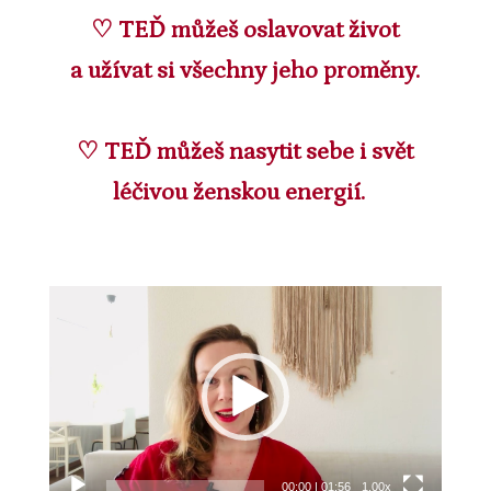
♡ TEĎ můžeš oslavovat život
a užívat si všechny jeho proměny.
♡ TEĎ můžeš nasytit sebe i svět
léčivou ženskou energií.
Video
přehrávač
00:00
|
01:56
1.00x