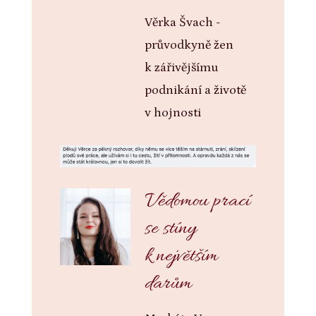
Věrka Švach -
průvodkyně žen
k zářivějšímu
podnikání a životě
v hojnosti
Vědomou prací
se stíny
k největším
darům