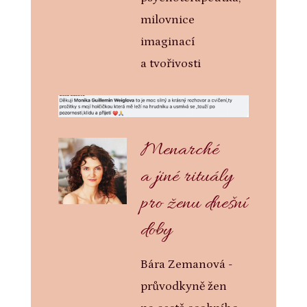
milovnice
imaginací
a tvořivosti
Menarché
a jiné rituály
pro ženu dnešní
doby
Bára Zemanová -
průvodkyně žen