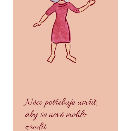
Něco potřebuje umřít,
aby se nové mohlo
zrodit