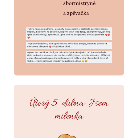
sbormistryně
a zpěvačka
Úterý 5. dubna: Jsem
milenka