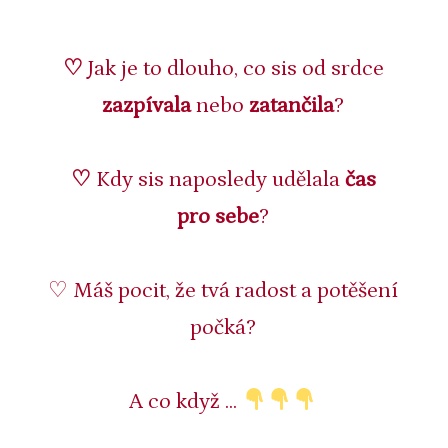
♡
Jak je to dlouho, co sis od srdce
zazpívala
nebo
zatančila
?
♡
Kdy sis naposledy udělala
čas
pro sebe
?
♡ Máš pocit, že tvá radost a potěšení
počká?
A co když ...