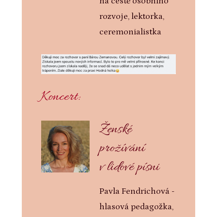
na cestě osobního
rozvoje, lektorka,
ceremonialistka
Koncert:
Ženské
prožívání
v lidové písni
Pavla Fendrichová -
hlasová pedagožka,