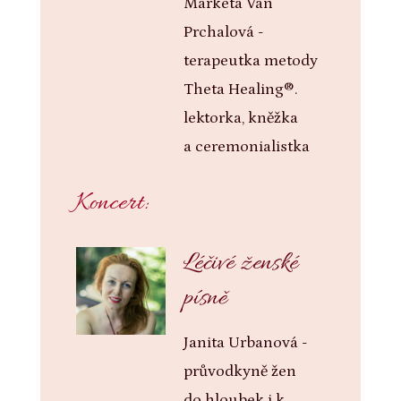
Markéta Van
Prchalová -
terapeutka metody
Theta Healing®.
lektorka, kněžka
a ceremonialistka
Koncert:
Léčivé ženské
písně
Janita Urbanová -
průvodkyně žen
do hloubek i k