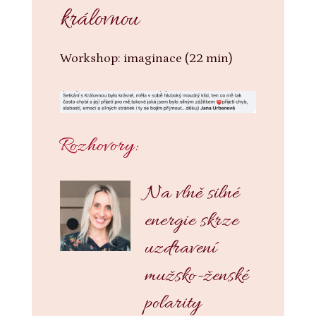
královnou
Workshop: imaginace (22 min)
Rozhovory:
Na vlně silné
energie skrze
uzdravení
mužsko-ženské
polarity