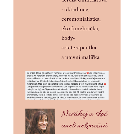
Tereza Chmelařová
- obřadnice,
ceremonialistka,
eko funebračka,
body-
arteterapeutka
a naivní malířka
Neváhej a skoč
aneb nekonečná