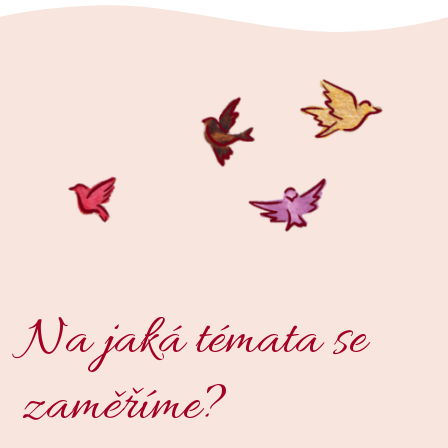
Na jaká témata se
zaměříme?