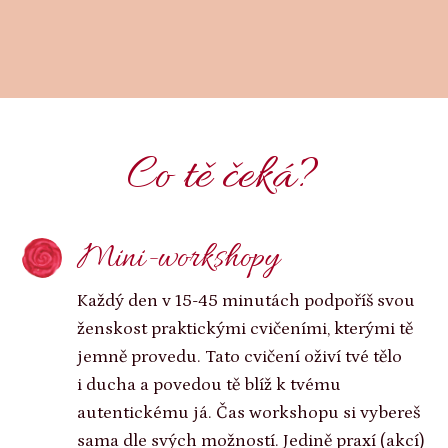
Co tě čeká?
Mini-workshopy
Každý den v 15-45 minutách podpoříš svou
ženskost praktickými cvičeními, kterými tě
jemně provedu. Tato cvičení oživí tvé tělo
i ducha a povedou tě blíž k tvému
autentickému já. Čas workshopu si vybereš
sama dle svých možností. Jedině praxí (akcí)