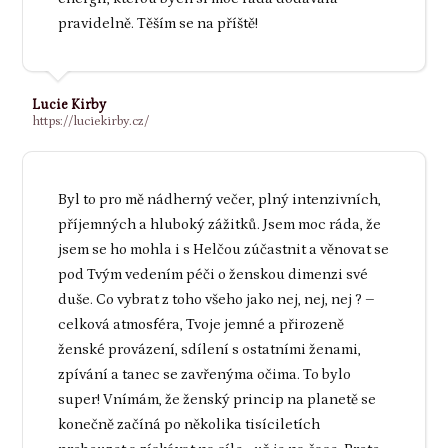
pravidelně. Těším se na příště!
Lucie Kirby
https://luciekirby.cz/
Byl to pro mě nádherný večer, plný intenzivních,
příjemných a hluboký zážitků. Jsem moc ráda, že
jsem se ho mohla i s Helčou zúčastnit a věnovat se
pod Tvým vedením péči o ženskou dimenzi své
duše. Co vybrat z toho všeho jako nej, nej, nej ? –
celková atmosféra, Tvoje jemné a přirozeně
ženské provázení, sdílení s ostatními ženami,
zpívání a tanec se zavřenýma očima. To bylo
super! Vnímám, že ženský princip na planetě se
konečně začíná po několika tisíciletích