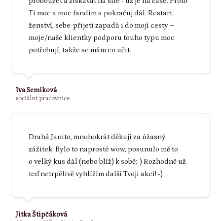
probouzet a získávat na síle - už je na čase. Proto
Ti moc a moc fandím a pokračuj dál. Restart
ženství, sebe-přijetí zapadá i do mojí cesty –
moje/naše klientky podporu touho typu moc
potřebují, takže se mám co učit.
Iva Semíková
sociální pracovnice
Drahá Janito, mnohokrát děkuji za úžasný
zážitek. Bylo to naprosté wow, posunulo mě to
o velký kus dál (nebo blíž) k sobě:-) Rozhodně už
teď netrpělivě vyhlížím další Tvoji akci!:-)
Jitka Štipčáková