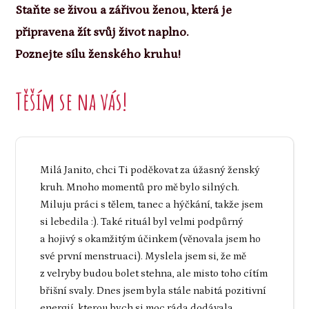
Staňte se živou a zářivou ženou, která je
připravena žít svůj život naplno.
Poznejte sílu ženského kruhu!
Těším se na vás!
Milá Janito, chci Ti poděkovat za úžasný ženský
kruh. Mnoho momentů pro mě bylo silných.
Miluju práci s tělem, tanec a hýčkání, takže jsem
si lebedila :). Také rituál byl velmi podpůrný
a hojivý s okamžitým účinkem (věnovala jsem ho
své první menstruaci). Myslela jsem si, že mě
z velryby budou bolet stehna, ale misto toho cítím
břišní svaly. Dnes jsem byla stále nabitá pozitivní
energií, kterou bych si moc ráda dodávala