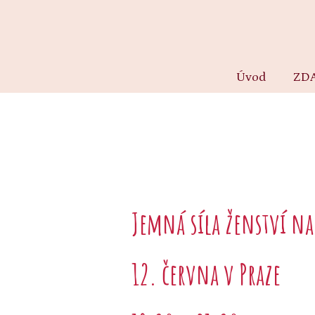
Úvod
ZD
Jemná síla ženství n
12. června v Praze