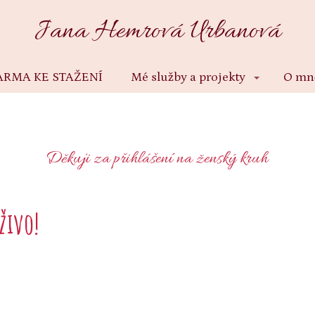
Jana Hemrová Urbanová
ARMA KE STAŽENÍ
Mé služby a projekty
O mn
Děkuji za přihlášení na ženský kruh
aživo!