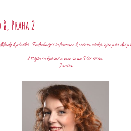
 8, Praha 2
klady k platbě. Podrobnější informace k večeru očekávejte pár dní p
Mějte se krásně a moc se na Vás těším.
Janita