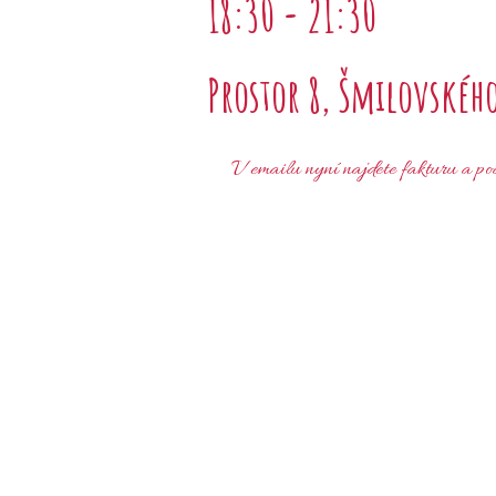
18:30 - 21:30
Prostor 8, Šmilovského
V emailu nyní najdete fakturu a pod