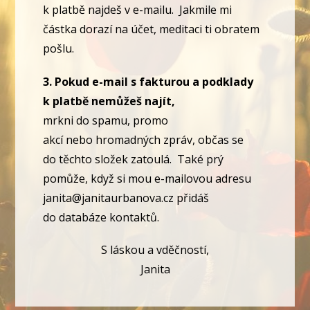
k platbě najdeš v e-mailu. Jakmile mi
částka dorazí na účet, meditaci ti obratem
pošlu.
3. Pokud e-mail s fakturou a podklady
k platbě nemůžeš najít,
mrkni do spamu, promo
akcí nebo hromadných zpráv, občas se
do těchto složek zatoulá. Také prý
pomůže, když si mou e-mailovou adresu
janita@janitaurbanova.cz přidáš
do databáze kontaktů.
S láskou a vděčností,
Janita