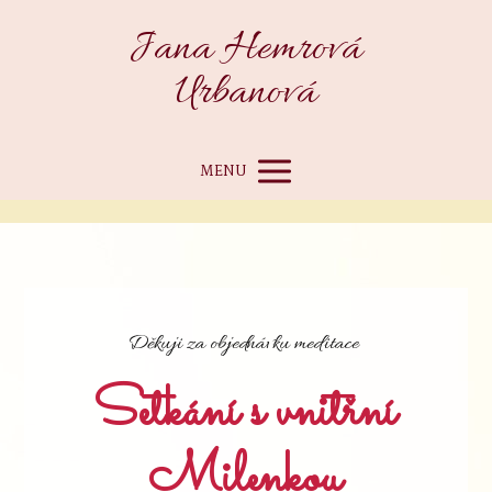
Jana Hemrová
Urbanová
MENU
Děkuji za objednávku meditace
Setkání s vnitřní
Milenkou