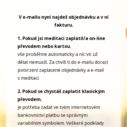
V e-mailu nyní najdeš objednávku a v ní
fakturu.
1. Pokud jsi meditaci zaplatil/a on-line
převodem nebo kartou
,
vše proběhne automaticky a nic víc už
dělat nemusíš. Za chvíli ti do e-mailu dorazí
potvrzení zaplacené objednávky a e-mail
s meditací.
2. Pokud se chystáš zaplatit klasickým
převodem
,
je potřeba zadat ve tvém internetovém
bankovnictví platbu se správným
variabilním symbolem. Veškeré podklady