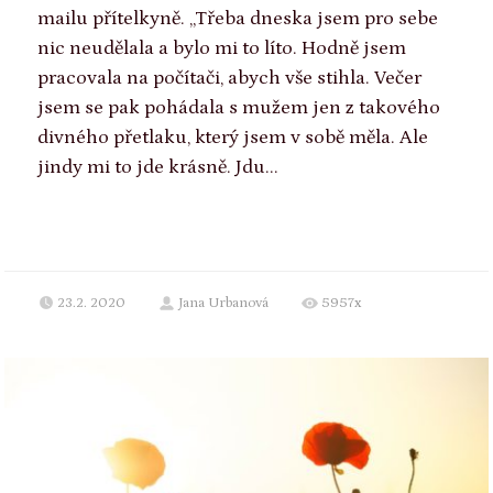
mailu přítelkyně. „Třeba dneska jsem pro sebe
nic neudělala a bylo mi to líto. Hodně jsem
pracovala na počítači, abych vše stihla. Večer
jsem se pak pohádala s mužem jen z takového
divného přetlaku, který jsem v sobě měla. Ale
jindy mi to jde krásně. Jdu...
23.2. 2020
Jana Urbanová
5957x