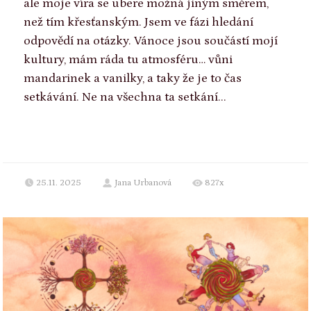
ale moje víra se ubere možná jiným směrem,
než tím křesťanským. Jsem ve fázi hledání
odpovědí na otázky. Vánoce jsou součástí mojí
kultury, mám ráda tu atmosféru… vůni
mandarinek a vanilky, a taky že je to čas
setkávání. Ne na všechna ta setkání...
25.11. 2025
Jana Urbanová
827x