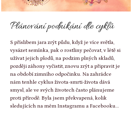
Plánování podnikání dle cyklů
S příslibem jara zrýt půdu, když je více světla,
vysázet semínka, pak o rostliny pečovat, v létě si
užívat jejich plodů, na podzim plných skladů,
později záhony vyčistit, znovu zrýt a připravit je
na období zimního odpočinku. Na zahrádce
nám tenhle cyklus života-smrti-života dává
smysl, ale ve svých životech často plánujeme
proti přírodě. Byla jsem překvapená, kolik
sledujících na mém Instagramu a Facebooku...