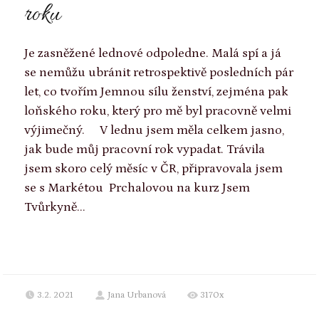
roku
Je zasněžené lednové odpoledne. Malá spí a já
se nemůžu ubránit retrospektivě posledních pár
let, co tvořím Jemnou sílu ženství, zejména pak
loňského roku, který pro mě byl pracovně velmi
výjimečný. ⠀ V lednu jsem měla celkem jasno,
jak bude můj pracovní rok vypadat. Trávila
jsem skoro celý měsíc v ČR, připravovala jsem
se s Markétou Prchalovou na kurz Jsem
Tvůrkyně...
3.2. 2021
Jana Urbanová
3170x