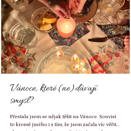
Vánoce, které (ne)dávají
smysl?
Přestala jsem se nějak těšit na Vánoce. Souvisí
to kromě jiného i s tím, že jsem začala víc věřit…