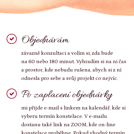
Objednávám
závazně konzultaci a volím si, zda bude
na 60 nebo 180 minut. Vyhradím si na ni čas
a prostor, kde nebudu rušena, abych si z ní
odnesla pro sebe a svůj projekt co nejvíc.
Po zaplacení objednávky
mi přijde e-mail s linkem na kalendář, kde si
vyberu termín konstelace. V e-mailu
dostanu také link na ZOOM, kde on-line
konstelace proběhne. Pokud vhodný termín