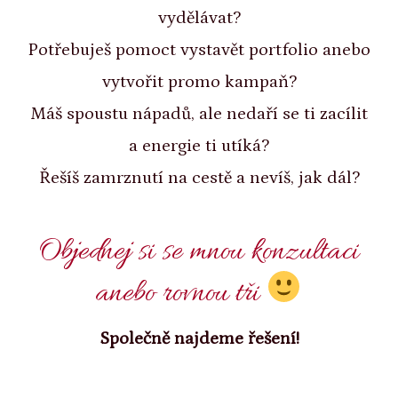
vydělávat?
Potřebuješ pomoct vystavět portfolio anebo
vytvořit promo kampaň?
Máš spoustu nápadů, ale nedaří se ti zacílit
a energie ti utíká?
Řešíš zamrznutí na cestě a nevíš, jak dál?
Objednej si se mnou konzultaci
anebo rovnou tři
Společně najdeme řešení!