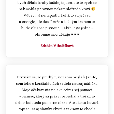
bych dělala kruhy každej tejden, ale to bych se
pak mohla jít rovnou někam složit do křoví
Vůbec mě nenapadlo, kolik to stojí času
a energie, ale doufám že s každým kruhem to
bude víc a víc plynout... Takže ještě jednou
ohromně moc děkuju ♥ ♥ ♥
Zdeňka Mihalčíková
Priznám sa, že predtým, než som prišla k Janite,
som toho o konštaláciách vedela naozaj máličko.
Moje očakávania nejakej výraznej pomoci
v biznise, ktorý sa práve rozbiehal a trošku to
drhlo, boli teda pomerne nízke. Ale ako sa hovorí,
topiaci sa aj slamky chytá a tak som to chcela