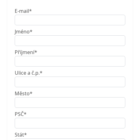
E-mail*
Jméno*
Příjmení*
Ulice a č.p.*
Město*
PSČ*
Stát*