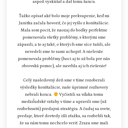
aspoň vyskúšať a dať tomu šancu.
Ťažko opísať aké bolo moje prekvapenie, keď mi
Janitka začala hovoriť, čo jej vyšlo z konštalácie.
Mala som pocit, že naozaj do bodky perfektne
pomenovala všetky problémy, s ktorými sme
zápasili, a to aj také, o ktorých sme síce tušili, ale
nevedeli sme to sami uchopiť. A nielenže
pomenovala problémy (hoci aj to už bola pre nás
obrovská pomoc), ale navrhla aj ich riešenie!
Celý nasledovný deň sme v tíme rozoberali
výsledky konštalácie, naše úprimné rozhovory
nebrali konca.
Vyčistili sa vďaka tomu
medziľudské vzťahy v tíme a upravili sme (už
rozbehnutú) predajnú stratégiu. A čuduj sa svete,
predaje, ktoré dovtedy išli zťažka, sa rozbehli tak,
že sa nám tomu nechcelo veriť. Zrazu sme mali