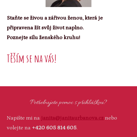
Staňte se živou a zářivou ženou, která je
připravena žít svůj život naplno.
Poznejte sílu ženského kruhu!
Těším se na vás!
Potřebujete pomoc s přihláškou?
Napište mi na
janita@janitaurbanova.cz
nebo
volejte na
+420 605 814 605
.