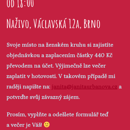
od 18:00
Naživo, Václavská 12a, Brno
Svoje místo na ženském kruhu si zajistíte
objednávkou a zaplacením částky 440 Kč
převodem na účet. Výjimečně lze večer
zaplatit v hotovosti. V takovém případě mi
raději napište na:
janita@janitaurbanova.cz
a
potvrďte svůj závazný zájem.
Prosím, vyplňte a odešlete formulář teď
a večer je Váš!