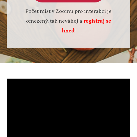
Počet míst v Zoomu pro interakci je
omezený, tak neváhej a
registruj se
hned
!
Video
přehrávač