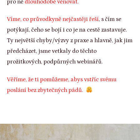
pro ně
dlouhodobě věnovat.
Víme, co průvodkyně nejčastěji řeší
, s čím se
potýkají, čeho se bojí i co je na cestě zastavuje.
Ty největší chyby/výzvy z praxe a hlavně, jak jim
předcházet, jsme vetkaly do těchto
prožitkových, podpůrných webinářů.
Věříme, že ti pomůžeme, abys vstříc svému
poslání bez zbytečných pádů.