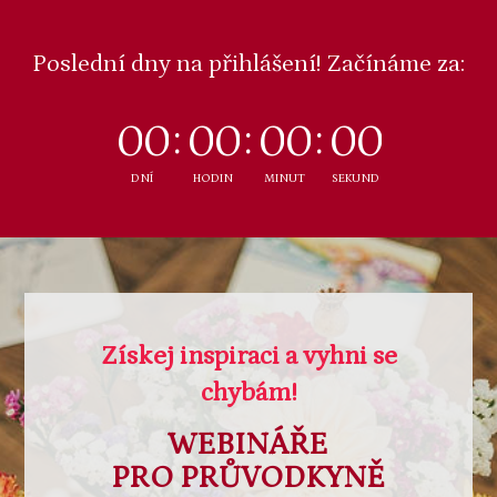
Poslední dny na přihlášení! Začínáme za:
0
0
0
0
0
0
0
0
DNÍ
HODIN
MINUT
SEKUND
Získej inspiraci a vyhni se
chybám!
WEBINÁŘE
PRO PRŮVODKYNĚ