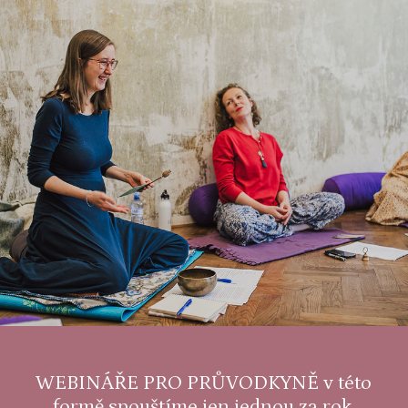
WEBINÁŘE PRO PRŮVODKYNĚ v této
formě spouštíme jen
jednou za rok
.