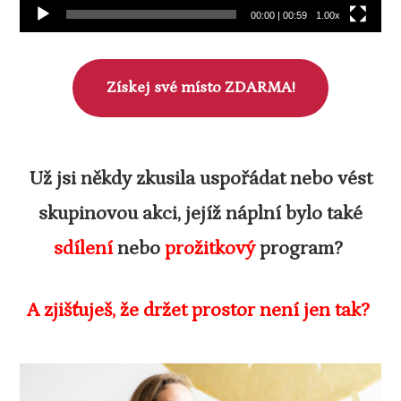
00:00
|
00:59
1.00x
Získej své místo ZDARMA!
Už jsi někdy zkusila uspořádat nebo vést
skupinovou akci, jejíž náplní bylo také
sdílení
nebo
prožitkový
program?
A zjišťuješ, že držet prostor není jen tak?