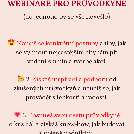
WEBINÁŘE PRO PRŮVODKYNĚ
(do jednoho by se vše nevešlo)
Naučíš se konkrétní postupy
a tipy, jak
se vyhnout nejčastějším chybám při
vedení skupin a tvorbě akcí.
2.
Získáš inspiraci a podporu
od
zkušených průvodkyň a naučíš se, jak
provádět s lehkostí a radostí.
3.
Posuneš svou cestu průvodkyně
o kus dál a získáš know-how, jak budovat
úspěšné podnikání.