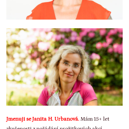
Jmenuji se Janita H. Urbanová.
Mám 15+ let
zkušenosti z pořádání prožitkových akcí