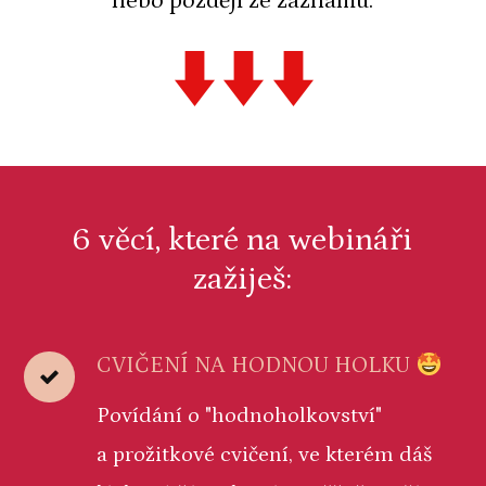
nebo později ze záznamu.
6 věcí, které na webináři
zažiješ:
CVIČENÍ NA HODNOU HOLKU
Povídání o "hodnoholkovství"
a prožitkové cvičení, ve kterém dáš