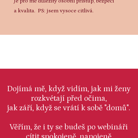
Je pro mě důležitý osobní přístup, bezpečí
a kvalita. PS: jsem vysoce citlivá.
Dojímá mě, když vidím, jak mi ženy
rozkvétají před očima,
jak září, když se vrátí k sobě "domů".
Věřím, že i ty se budeš po webináři
cítit spokojeně, napojeně