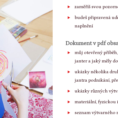
zaměříš svou pozorno
budeš připravená udě
naplnění
Dokument v pdf obsa
můj otevřený příběh,
janter a jaký měly d
ukázky několika druh
jantra podnikání, pře
ukázky různých výtv
materiální, fyzickou 
seznam výtvarného 