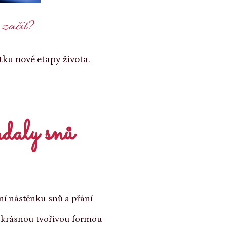
k začít?
ku nové etapy života.
daly snů
tní nástěnku snů a přání
r krásnou tvořivou formou