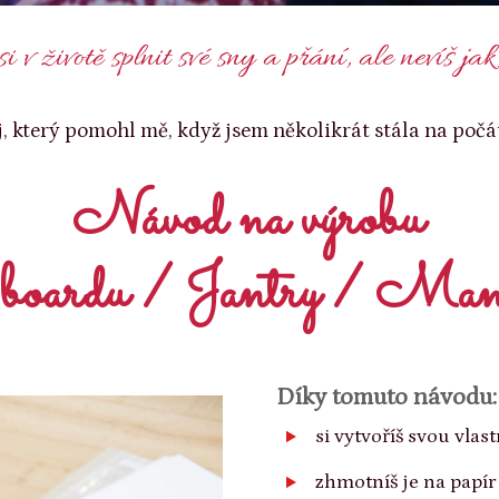
si v životě splnit své sny a přání, ale nevíš ja
, který pomohl mě, když jsem několikrát stála na počát
Návod na výrobu
boardu / Jantry / Man
Díky tomuto návodu:
si vytvoříš svou vlas
zhmotníš je na papí