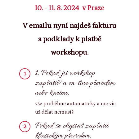
10. - 11. 8. 2024 v Praze
V emailu nyní najdeš fakturu
a podklady k platbě
workshopu.
1. Pokud jsi workshop
1
zaplatil/a on-line převodem
nebo kartou,
vše proběhne automaticky a nic víc
už dělat nemusíš.
Pokud se chystáš zaplatit
2
klasickým převodem,