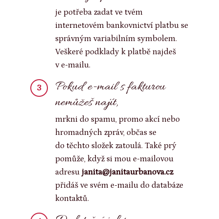
je potřeba zadat ve tvém
internetovém bankovnictví platbu se
správným variabilním symbolem.
Veškeré podklady k platbě najdeš
v e-mailu.
Pokud e-mail s fakturou
3
nemůžeš najít,
mrkni do spamu, promo akcí nebo
hromadných zpráv, občas se
do těchto složek zatoulá. Také prý
pomůže, když si mou e-mailovou
adresu
janita@janitaurbanova.cz
přidáš ve svém e-mailu do databáze
kontaktů.