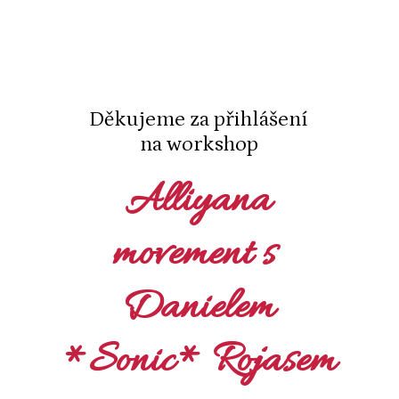
Děkujeme za přihlášení
na workshop
Alliyana
movement s
Danielem
*Sonic* Rojasem