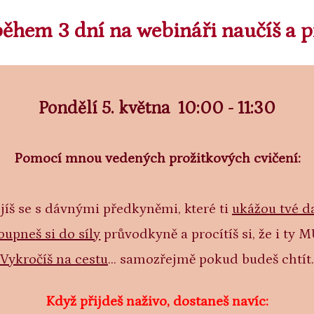
během 3 dní na webináři naučíš a pr
Pondělí 5. května 10:00 - 11:30
Pomocí mnou vedených prožitkových cvičení:
íš se s dávnými předkyněmi, které ti
ukážou tvé d
oupneš si do síly
průvodkyně a procítíš si, že i ty 
Vykročíš na cestu
... samozřejmě pokud budeš chtít
Když přijdeš naživo, dostaneš navíc: