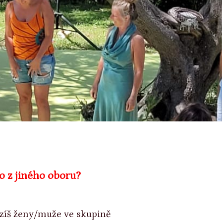
bo z jiného oboru?
ázíš ženy/muže ve skupině