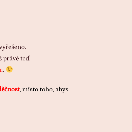
 vyřešeno.
 právě teď.
u
.
děčnost
, místo toho, abys