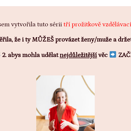
sem vytvořila tuto sérii
tří prožitkově vzděláva
ěřila, že i ty MŮŽEŠ provázet ženy/muže a drže
2. abys mohla udělat
n
ejdůležitější
věc
ZAČÍ