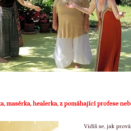
ka, masérka, healerka, z pomáhající profese ne
Vidíš se, jak prov