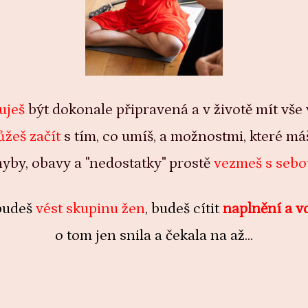
uješ
být dokonale připravená a v životě mít vše
žeš začít
s tím, co umíš, a možnostmi, které máš
yby, obavy a "nedostatky" prostě
vezmeš s sebo
 budeš
vést skupinu žen
, budeš cítit
naplnění a v
o tom jen snila a čekala na až...