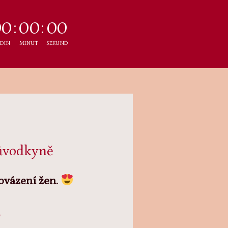
0
0
0
0
0
0
DIN
MINUT
SEKUND
růvodkyně
rovázení žen.
6