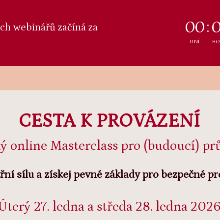
0
0
ích webinářů začíná za
DNÍ
HO
CESTA K PROVÁZENÍ
ý online Masterclass pro (budoucí) p
třní sílu a získej pevné základy pro bezpečné p
Úterý 27. ledna a středa 28. ledna 202