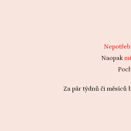
Nepotřeb
Naopak
mů
Poch
Za pár týdnů či měsíců