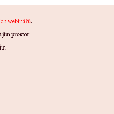
cích webinářů
.
t jim prostor
T.