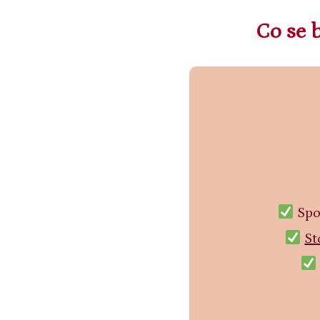
Co se 
Spoj
St