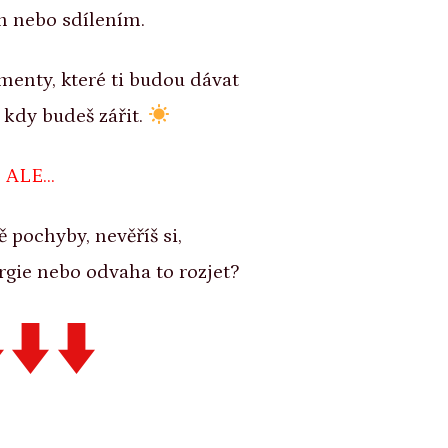
m nebo sdílením.
menty, které ti budou dávat
 kdy budeš zářit.
ALE...
ě pochyby, nevěříš si,
ergie nebo odvaha to rozjet?