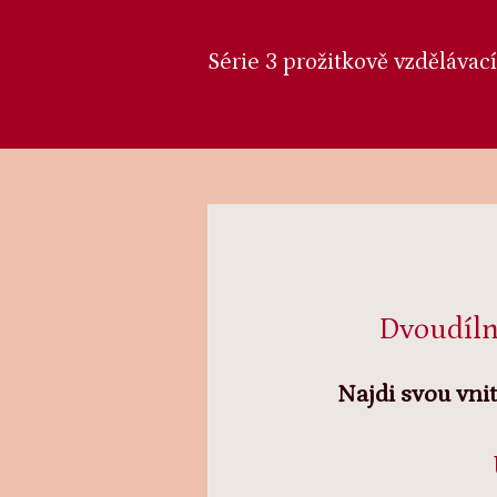
Série 3 prožitkově vzdělávac
Dvoudíln
Najdi svou vni