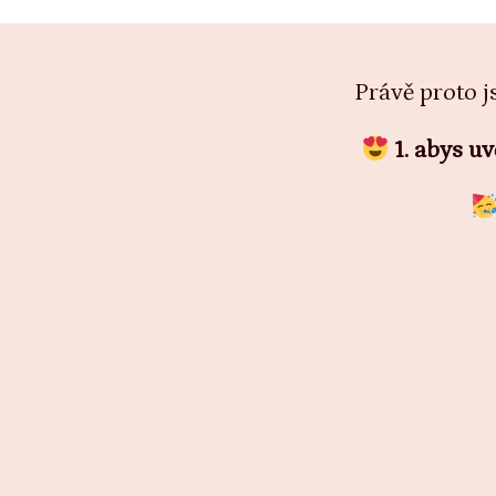
Právě proto j
1. abys uv