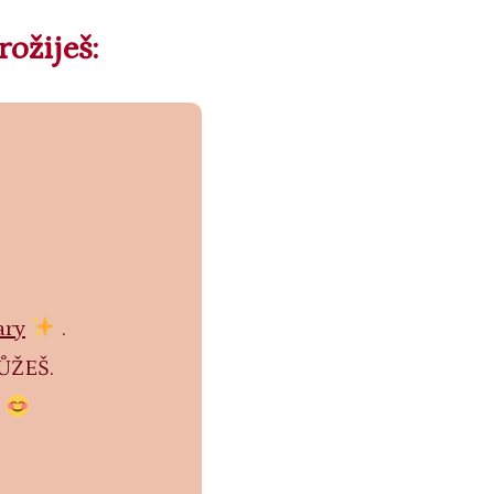
ožiješ:
ary
.
MŮŽEŠ.
.