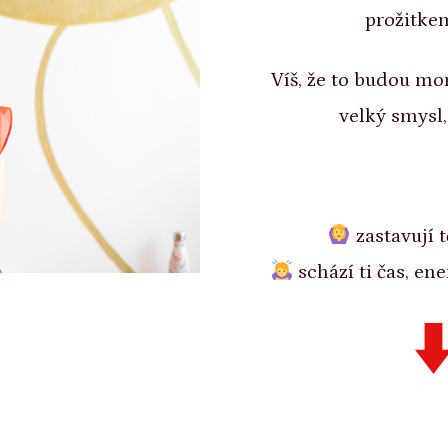
prožitke
Víš, že to budou mo
velký smysl,
zastavují t
schází ti čas, en