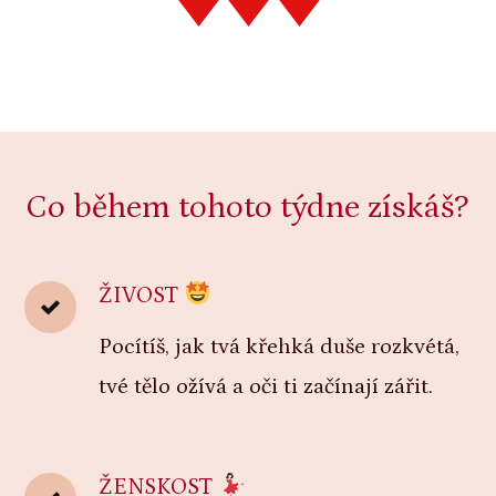
Co během tohoto týdne získáš?
ŽIVOST
Pocítíš, jak tvá křehká duše rozkvétá,
tvé tělo ožívá a oči ti začínají zářit.
ŽENSKOST