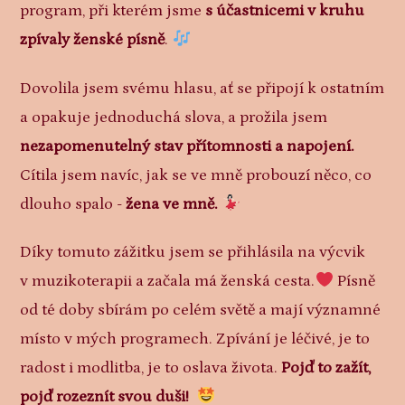
program, při kterém jsme
s účastnicemi v kruhu
zpívaly ženské písně
.
Dovolila jsem svému hlasu, ať se připojí k ostatním
a opakuje jednoduchá slova, a prožila jsem
nezapomenutelný stav přítomnosti a napojení.
Cítila jsem navíc, jak se ve mně probouzí něco, co
dlouho spalo -
žena ve mně.
Díky tomuto zážitku jsem se přihlásila na výcvik
v muzikoterapii a začala má ženská cesta.
Písně
od té doby sbírám po celém světě a mají významné
místo v mých programech. Zpívání je léčivé, je to
radost i modlitba, je to oslava života.
Pojď to zažít,
pojď rozeznít svou duši!