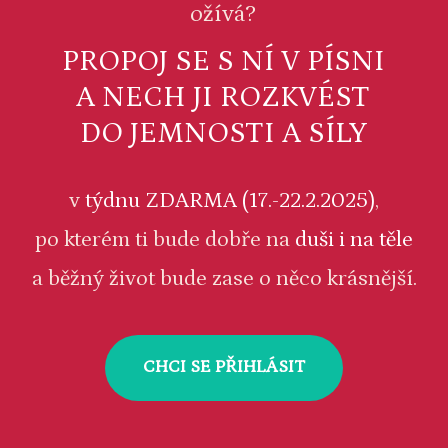
ožívá?
PROPOJ SE S NÍ V PÍSNI
A NECH JI ROZKVÉST
DO JEMNOSTI A SÍLY
v
týdnu ZDARMA (17.-22.2.2025)
,
po kterém ti bude dobře na
duši i na těle
a běžný život bude zase o něco krásnější.
CHCI SE PŘIHLÁSIT