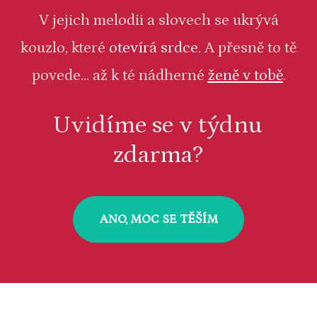
V jejich melodii a slovech se ukrývá
kouzlo, které
otevírá srdce
. A přesně to tě
povede... až k té nádherné
ženě v tobě
.
Uvidíme se v týdnu
zdarma?
ANO, MOC SE TĚŠÍM