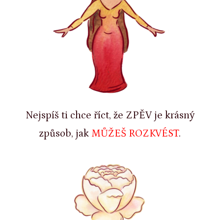
Nejspíš ti chce říct, že ZPĚV je krásný
způsob, jak
MŮŽEŠ
ROZKVÉST
.