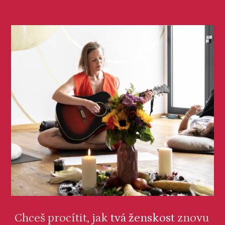
Chceš procítit, jak
tvá ženskost
znovu