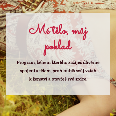
Mé tělo, můj
poklad
Program, během kterého zažiješ důvěrné
spojení s tělem, prohloubíš svůj vztah
k ženství a otevřeš své srdce.