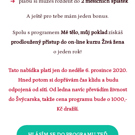
plabu si můžeš rozdělit do
2 měsíčních splátek
A ještě pro tebe mám jeden bonus.
Spolu s programem
Mé tělo, můj poklad
získáš
prodloužený
přístup do on-line kurzu Živá žena
o jeden rok!
Tato nabídka platí jen do neděle 6. prosince 2020.
Hned potom si dopřávám čas klidu a budu
odpojená od sítí. Od ledna navíc převádím živnost
do Švýcarska, takže cena programu bude o
1000,-
Kč dražší.
HLÁSÍM SE DO PROGRAMU TEĎ