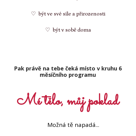
♡ být ve své síle a přirozenosti
♡ být v sobě doma
Pak právě na tebe čeká místo v kruhu 6
měsíčního programu
Mé tělo, můj poklad
Možná tě napadá...