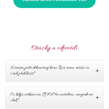
Otázky a odpovědi
Nemám ještě dokončený kurz Živá žena, můžu se
i tak přihlásit?
Co když setkání na ZOOMu nestihnu, neujede mi
vlak?