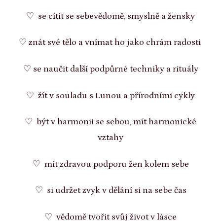
♡ se cítit se sebevědomě, smyslně a žensky
♡ znát své tělo a vnímat ho jako chrám radosti
♡ se naučit další podpůrné techniky a rituály
♡ žít v souladu s Lunou a přírodními cykly
♡ být v harmonii se sebou, mít harmonické
vztahy
♡ mít zdravou podporu žen kolem sebe
♡ si udržet zvyk v dělání si na sebe čas
♡ vědomě tvořit svůj život v lásce