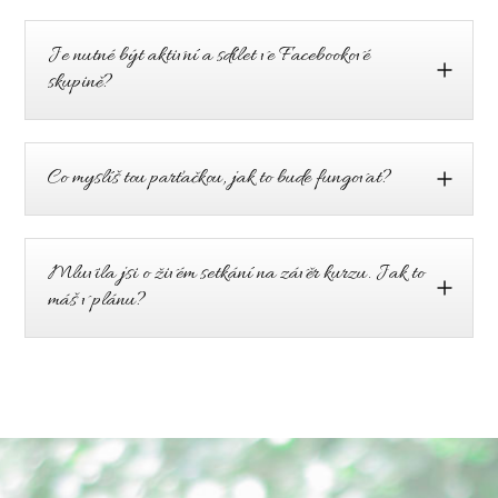
Je nutné být aktivní a sdílet ve Facebookové
skupině?
Co myslíš tou parťačkou, jak to bude fungovat?
Mluvila jsi o živém setkání na závěr kurzu. Jak to
máš v plánu?