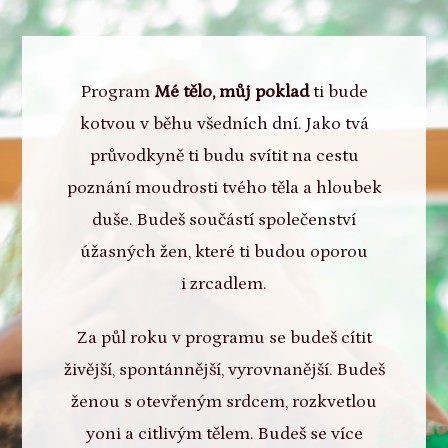
Program
Mé tělo, můj poklad
ti bude
kotvou v běhu všedních dní. Jako tvá
průvodkyně ti budu svítit na cestu
poznání moudrosti tvého těla a hloubek
duše. Budeš součástí společenství
úžasných žen, které ti budou oporou
i zrcadlem.
Za půl roku v programu se budeš cítit
živější, spontánnější, vyrovnanější. Budeš
ženou s otevřeným srdcem, rozkvetlou
yoni a citlivým tělem. Budeš se více