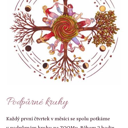
Podpůrné kruhy
Každý první čtvrtek v měsíci se spolu potkáme
v podpůrném kruhu na ZOOMu. Během 2 hodin