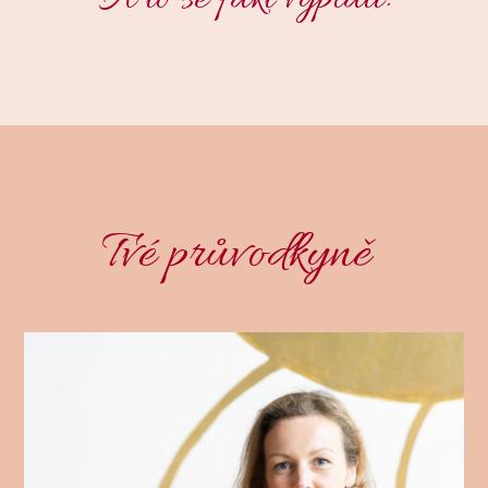
Tvé průvodkyně