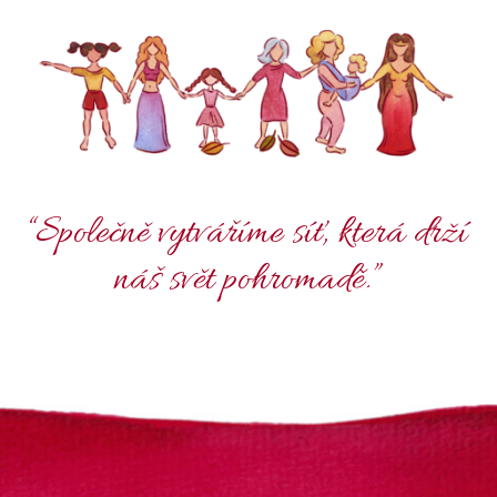
“Společně vytváříme síť, která drží
náš svět pohromadě.”