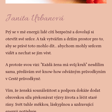
Janita Urbanová
Prý se v mé energii lidé cítí bezpečně a dovolují si
otevřít své srdce. A tak vytvářím a držím prostor pro to,
aby se právě toto mohlo dít... abychom mohly srdcem
vidět a nechat se jím vést.
A protože svou vizi: "Každá žena má svůj kruh" nesdílím
sama, předávám své know-how odvážným průvodkyním
v Cestě průvodkyně.
Vím, že ženská sounáležitost a podpora dokáže dodat
obrovskou sílu překonávat výzvy života a léčit staré
rány. Svět tuhle měkkou, láskyplnou a uzdravující
energii potřebuje.