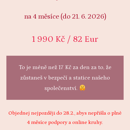
na 4 měsíce (do 21. 6. 2026)
1 990 Kč / 82 Eur
To je méně než 17 Kč za den za to, že
zůstaneš v bezpečí a statice našeho
společenství.
Objednej nejpozději do 28.2., abys nepřišla o plné
4 měsíce podpory a online kruhy.