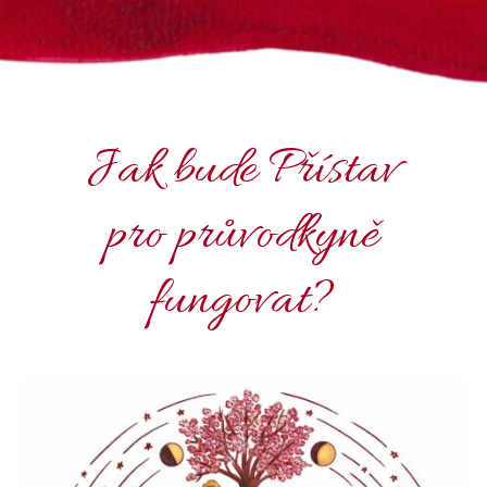
Jak bude Přístav
pro průvodkyně
fungovat?