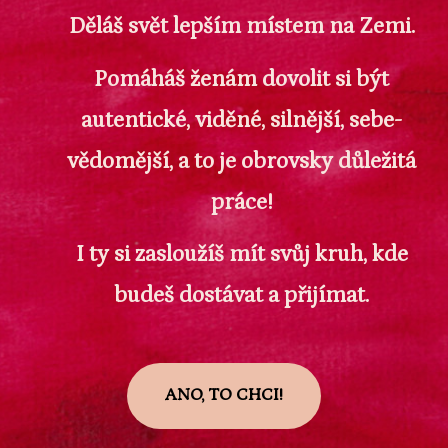
Děláš svět lepším místem na Zemi.
Pomáháš ženám dovolit si být
autentické, viděné, silnější, sebe-
vědomější, a to je obrovsky důležitá
práce!
I ty si zasloužíš mít svůj kruh, kde
budeš dostávat a přijímat.
ANO, TO CHCI!