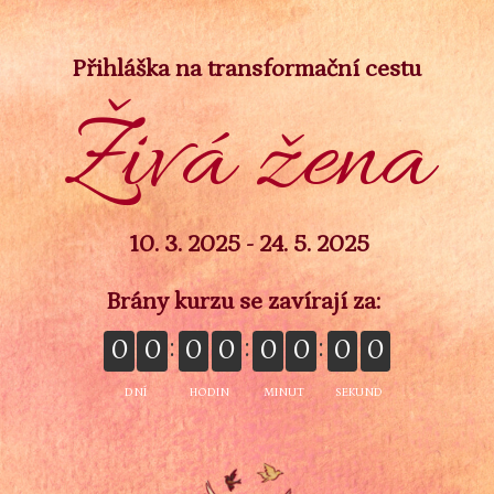
Přihláška na transformační cestu
Živá žena
10. 3. 2025 - 24. 5. 2025
Brány kurzu se zavírají za:
0
0
0
0
0
0
0
0
DNÍ
HODIN
MINUT
SEKUND