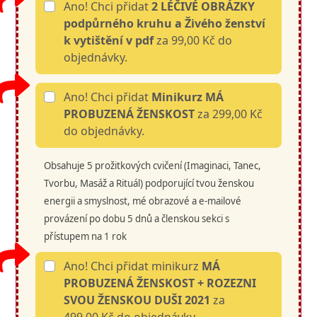
Ano! Chci přidat
2 LÉČIVÉ OBRÁZKY
podpůrného kruhu a Živého ženství
k vytištění v pdf
za 99,00 Kč do
objednávky.
Ano! Chci přidat
Minikurz MÁ
PROBUZENÁ ŽENSKOST
za 299,00 Kč
do objednávky.
Obsahuje 5 prožitkových cvičení (Imaginaci, Tanec,
Tvorbu, Masáž a Rituál) podporující tvou ženskou
energii a smyslnost, mé obrazové a e-mailové
provázení po dobu 5 dnů a členskou sekci s
přístupem na 1 rok
Ano! Chci přidat minikurz
MÁ
PROBUZENÁ ŽENSKOST + ROZEZNI
SVOU ŽENSKOU DUŠI 2021
za
499,00 Kč do objednávky.