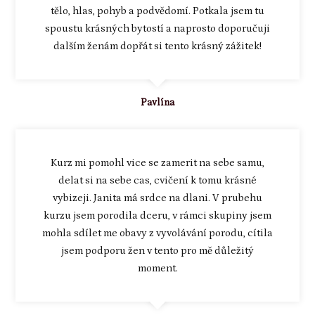
tělo, hlas, pohyb a podvědomí. Potkala jsem tu
spoustu krásných bytostí a naprosto doporučuji
dalším ženám dopřát si tento krásný zážitek!
Pavlína
Kurz mi pomohl vice se zamerit na sebe samu,
delat si na sebe cas, cvičení k tomu krásné
vybizeji. Janita má srdce na dlani. V prubehu
kurzu jsem porodila dceru, v rámci skupiny jsem
mohla sdílet me obavy z vyvolávání porodu, cítila
jsem podporu žen v tento pro mě důležitý
moment.