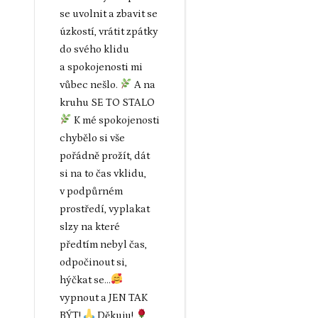
se uvolnit a zbavit se
úzkostí, vrátit zpátky
do svého klidu
a spokojenosti mi
vůbec nešlo.
A na
kruhu SE TO STALO
K mé spokojenosti
chybělo si vše
pořádně prožít, dát
si na to čas vklidu,
v podpůrném
prostředí, vyplakat
slzy na které
předtím nebyl čas,
odpočinout si,
hýčkat se...
vypnout a JEN TAK
BÝT!
Děkuju!