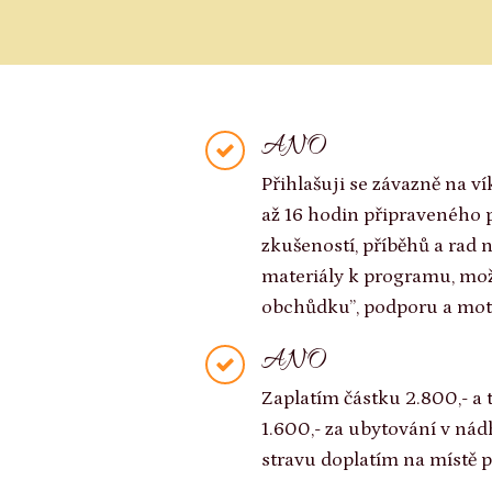
ANO
Přihlašuji se závazně na 
až 16 hodin připraveného 
zkušeností, příběhů a rad 
materiály k programu, mož
obchůdku”, podporu a moti
ANO
Zaplatím částku 2.800,- a 
1.600,- za ubytování v ná
stravu doplatím na místě př