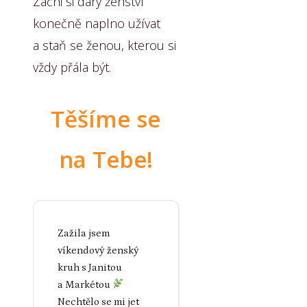
Začni si dary ženství
konečně naplno užívat
a staň se ženou, kterou si
vždy přála být.
Těšíme se
na Tebe!
Zažila jsem
víkendový ženský
kruh s Janitou
a Markétou
Nechtělo se mi jet