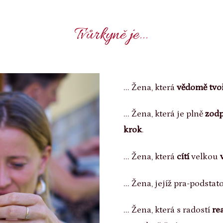
Tvůrkyně je...
... Žena, která
vědomě tvo
... Žena, která je plně
zodp
krok
.
... Žena, která
cítí
velkou
... Žena, jejíž pra-podstat
... Žena, která s radostí
re