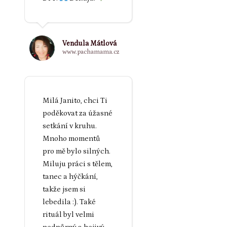
Vendula Mátlová
www.pachamama.cz
Milá Janito, chci Ti
poděkovat za úžasné
setkání v kruhu.
Mnoho momentů
pro mě bylo silných.
Miluju práci s tělem,
tanec a hýčkání,
takže jsem si
lebedila :). Také
rituál byl velmi