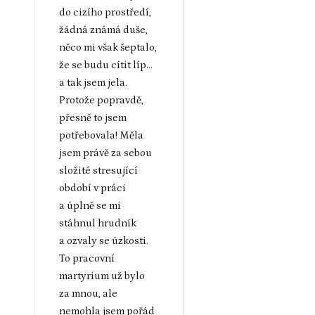
do cizího prostředí,
žádná známá duše,
něco mi však šeptalo,
že se budu cítit líp...
a tak jsem jela.
Protože popravdě,
přesně to jsem
potřebovala! Měla
jsem právě za sebou
složité stresující
období v práci
a úplně se mi
stáhnul hrudník
a ozvaly se úzkosti.
To pracovní
martyrium už bylo
za mnou, ale
nemohla jsem pořád