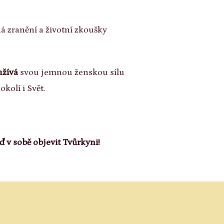
há zranění a životní zkoušky
užívá
svou jemnou ženskou sílu
okolí i Svět.
jeď v sobě objevit Tvůrkyni!