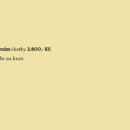
ením
částky
2.800,- Kč.
zdu na kurz.