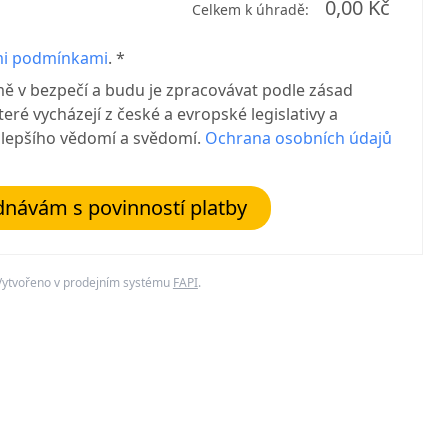
0,00 Kč
Celkem k úhradě:
i podmínkami
. *
mě v bezpečí a budu je zpracovávat podle zásad
eré vycházejí z české a evropské legislativy a
jlepšího vědomí a svědomí.
Ochrana osobních údajů
návám s povinností platby
Vytvořeno v prodejním systému
FAPI
.