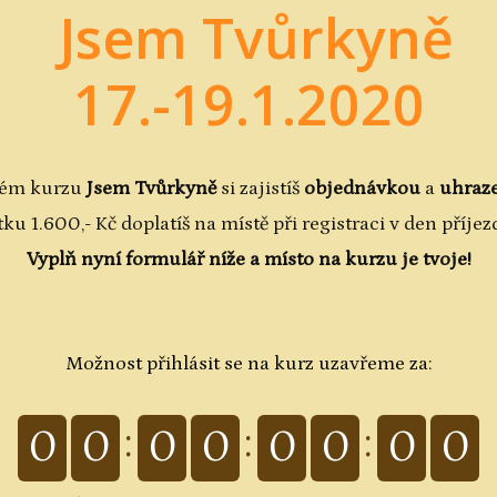
Jsem Tvůrkyně
17.-19.1.2020
vém kurzu
Jsem Tvůrkyně
si zajistíš
objednávkou
a
uhraz
ku 1.600,- Kč doplatíš na místě při registraci v den příje
Vyplň nyní formulář níže a místo na kurzu je tvoje!
Možnost přihlásit se na kurz uzavřeme za:
0
0
0
0
0
0
0
0