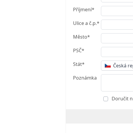
Příjmení*
Ulice a č.p.*
Město*
PSČ*
Stát*
Česká re
Poznámka
Doručit n