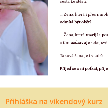
cesta ke štěstí.
... Žena, která i přes mno
odmítá být obětí
.
... Žena, která
rozvíjí
a
po
a tím
uzdravuje
sebe, své 
Taková žena je i v tobě.
Přijeď se s ní potkat, při
Přihláška na víkendový kurz