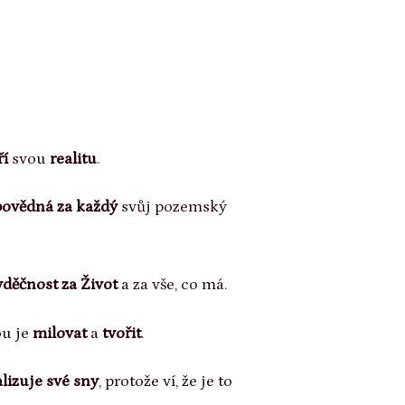
ří
svou
realitu
.
ovědná za každý
svůj pozemský
vděčnost
za Život
a za vše, co má.
ou je
milovat
a
tvořit
.
alizuje své sny
, protože ví, že je to