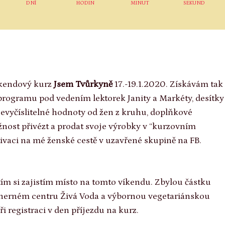
DNÍ
HODIN
MINUT
SEKUND
víkendový kurz
Jsem Tvůrkyně
17.-19.1.2020. Získávám tak
programu pod vedením lektorek Janity a Markéty, desítky
nevyčíslitelné hodnoty od žen z kruhu, doplňkové
nost přivézt a prodat svoje výrobky v “kurzovním
vaci na mé ženské cestě v uzavřené skupině na FB.
tím si zajistím místo na tomto víkendu. Zbylou částku
dherném centru Živá Voda a výbornou vegetariánskou
i registraci v den příjezdu na kurz.