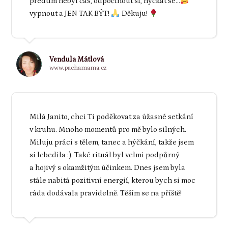
předtím nebyl čas, odpočinout si, hýčkat se...
vypnout a JEN TAK BÝT!
Děkuju!
Vendula Mátlová
www.pachamama.cz
Milá Janito, chci Ti poděkovat za úžasné setkání
v kruhu. Mnoho momentů pro mě bylo silných.
Miluju práci s tělem, tanec a hýčkání, takže jsem
si lebedila :). Také rituál byl velmi podpůrný
a hojivý s okamžitým účinkem. Dnes jsem byla
stále nabitá pozitivní energií, kterou bych si moc
ráda dodávala pravidelně. Těším se na příště!