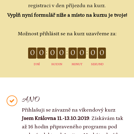
registraci v den příjezdu na kurz.
Vyplň nyní formulář níže a místo na kurzu je tvoje!
Možnost přihlásit se na kurz uzavřeme za:
0
0
0
0
0
0
0
0
DNÍ
HODIN
MINUT
SEKUND
ANO
Přihlašuji se závazně na víkendový kurz
Jsem Královna 11.-13.10.2019
. Získávám tak
až 16 hodin připraveného programu pod