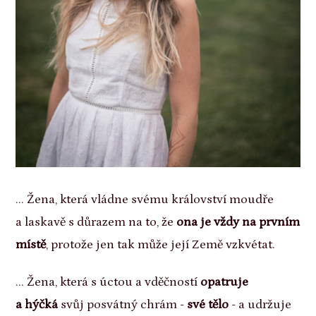
... Žena, která vládne svému království moudře
a laskavě s důrazem na to, že
ona je vždy na prvním
místě
, protože jen tak může její Země vzkvétat.
... Žena, která s úctou a vděčností
opatruje
a hýčká
svůj posvátný chrám -
své tělo
- a udržuje