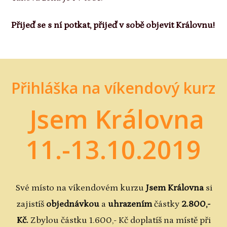
Přijeď se s ní potkat, přijeď v sobě objevit Královnu!
Přihláška na víkendový kurz
Jsem Královna
11.-13.10.2019
Své místo na víkendovém kurzu
Jsem Královna
si
zajistíš
objednávkou
a
uhrazením
částky
2.800,-
Kč.
Zbylou částku 1.600,- Kč doplatíš na místě při