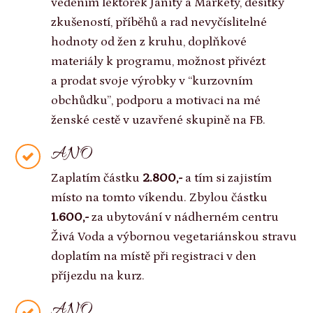
vedením lektorek Janity a Markéty, desítky
zkušeností, příběhů a rad nevyčíslitelné
hodnoty od žen z kruhu, doplňkové
materiály k programu, možnost přivézt
a prodat svoje výrobky v “kurzovním
obchůdku”, podporu a motivaci na mé
ženské cestě v uzavřené skupině na FB.
ANO
Zaplatím částku
2.800,-
a tím si zajistím
místo na tomto víkendu. Zbylou částku
1.600,-
za ubytování v nádherném centru
Živá Voda a výbornou vegetariánskou stravu
doplatím na místě při registraci v den
příjezdu na kurz.
ANO