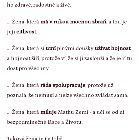
ho zdravé, radostné a živé.
... Žena, která
má v rukou mocnou zbraň
, a tou je
její
citlivost
.
... Žena, která si
umí
plnými doušky
užívat hojnost
a hojnost šíří, protože ví, že si ji zaslouží a že je jí tu
dost pro všechny.
... Žena, která
ráda spolupracuje
, protože už
poznala, že nemusí a nelze všechno zvládat sama.
... Žena, která
miluje
Matku Zemi - a učí se od ní
bezpodmínečné lásce a Životu.
Taková žena je i v tobě.