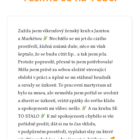
Zažila jsem víkendový ženský kruh s Janitou
a Markétou
Nechtělo se mi jet do cizího
prostředí, žádná známá duše, něco mi však
šeptalo, že se budu cítit líp... a tak jsem jela.
Protože popravdě, přesně to jsem potřebovala!
Měla jsem právě za sebou složité stresující
období v práci a úplně se mi stáhnul hrudník
a ozvaly se úzkosti. To pracovní martyrium už
bylo za mnou, ale nemohla jsem pořád se uvolnit
a zbavit se úzkostí, vrátit zpátky do svého klidu
a spokojenosti mi vůbec nešlo.
A na kruhu SE
TO STALO
K mé spokojenosti chybělo si vše
pořádně prožít, dát si na to čas vklidu,
v podpůrném prostředí, vyplakat slzy na které