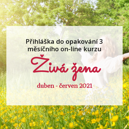
Přihláška do opakování 3
měsíčního on-line kurzu
Živá žena
duben - červen 2021