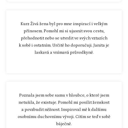
Kurz Živá žena byl pro mne inspirací i velkým
přínosem. Pomohl mi si ujasnit svou cestu,
přehodnotit nebo se utvrdit ve svých vztazích
k sobě i ostatním. Určitě ho doporučuji. Janita je
laskavá a vnímavá průvodkyně.
Poznala jsem sebe samu v hloubce, o které jsem
netušila, že existuje. Pomohl mi posílit ženskost
a povzbudit něžnost. Inspiroval mě k dalšímu
osobnímu duchovnímu vývoji. Cítím se teď v sobě
báječně.