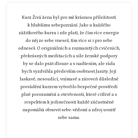
Kurz Živá žena byl pro mě krásnou příležitostí
k hlubšímu sebepoznání. Jako u každého
zážitkového kurzu i zde platí, že čím více energie
do něj ze sebe vneseš, tím více si i pro sebe
odneseš. O originálních a rozmanitých cvičeních,
překrásných meditacích a síle ženské podpory
by se dalo psát dlouze a s nadšením, ale ráda
bych vyzdvihla především osobnost Janity. Její
laskavé, nesoudící, vnímavé a zároveň důsledné
provádění kurzem vytvořilo bezpečné prostředí
plné porozumění a otevřenosti, které citlivě a s
respektem k jedinečnosti každé zúčastněné
napomáhá obnovit sebe-vědomí a zdroj uvnitř
sebe sama.