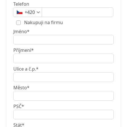
Telefon
+420
Nakupuji na firmu
Jméno*
Příjmení*
Ulice a č.p.*
Město*
PSČ*
Stát*