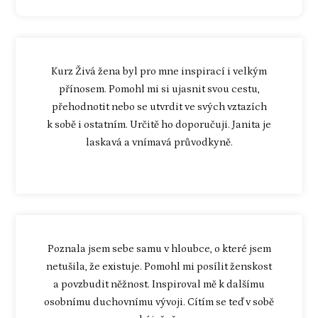
Kurz Živá žena byl pro mne inspirací i velkým
přínosem. Pomohl mi si ujasnit svou cestu,
přehodnotit nebo se utvrdit ve svých vztazích
k sobě i ostatním. Určitě ho doporučuji. Janita je
laskavá a vnímavá průvodkyně.
Poznala jsem sebe samu v hloubce, o které jsem
netušila, že existuje. Pomohl mi posílit ženskost
a povzbudit něžnost. Inspiroval mě k dalšímu
osobnímu duchovnímu vývoji. Cítím se teď v sobě