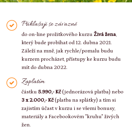
Přihlašuji se závazně
do on-line prožitkového kurzu
Živá žena
,
který bude probíhat od 12. dubna 2021.
Záleží na mně, jak rychle/pomalu budu
kurzem procházet, přístupy ke kurzu budu
mít do dubna 2022.
Zaplatím
částku
5.990,- Kč
(jednorázová platba) nebo
3 x 2.000,- Kč
(platba na splátky) a tím si
zajistím účast v kurzu i se všemi bonusy,
materiály a Facebookovém "kruhu" živých
žen.