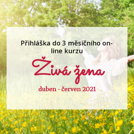
Přihláška do 3 měsíčního on-
line kurzu
Živá žena
duben - červen 2021