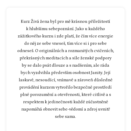
Kurz Živá žena byl pro mě krásnou příležitostí
k hlubšímu sebepoznání. Jako u každého
zážitkového kurzu i zde platí, že čím více energie
do něj ze sebe vneseš, tím více si i pro sebe
odneseš. O originálních a rozmanitých cvičeních,
překrásných meditacích a síle ženské podpory
by se dalo psát dlouze a s nadšením, ale ráda
bych vyzdvihla především osobnost Janity. Její
laskavé, nesoudící, vnímavé a zároveň důsledné
provádění kurzem vytvořilo bezpečné prostředí
plné porozumění a otevřenosti, které citlivě a s
respektem k jedinečnosti každé zúčastněné
napomáhá obnovit sebe-vědomí a zdroj uvnitř
sebe sama.