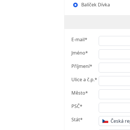
Balíček Dívka
E-mail*
Jméno*
Příjmení*
Ulice a č.p.*
Město*
PSČ*
Stát*
Česká re