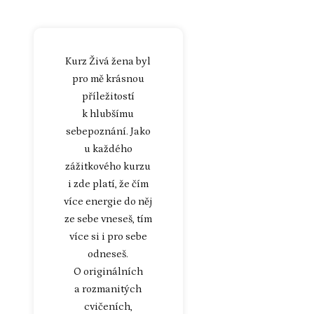
Kurz Živá žena byl
pro mě krásnou
příležitostí
k hlubšímu
sebepoznání. Jako
u každého
zážitkového kurzu
i zde platí, že čím
více energie do něj
ze sebe vneseš, tím
více si i pro sebe
odneseš.
O originálních
a rozmanitých
cvičeních,