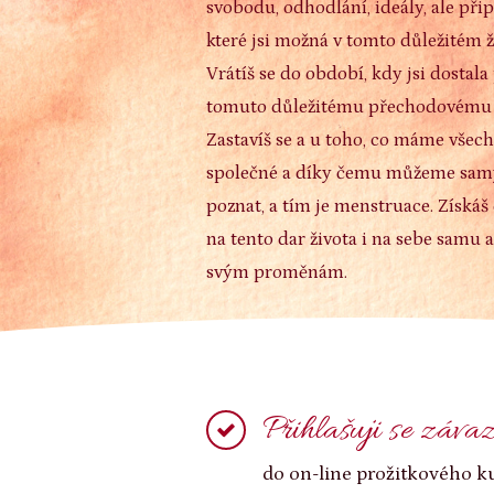
svobodu, odhodlání, ideály, ale přip
které jsi možná v tomto důležitém 
Vrátíš se do období, kdy jsi dostal
tomuto důležitému přechodovému o
Zastavíš se a u toho, co máme všec
společné a díky čemu můžeme samy 
poznat, a tím je menstruace. Získáš 
na tento dar života i na sebe samu 
svým proměnám.
Přihlašuji se záva
do on-line prožitkového 