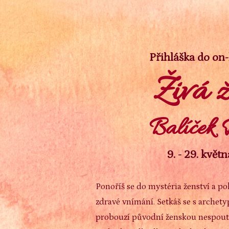
Přihláška do on-
Živá 
Balíček 
9. - 29. květ
Ponoříš se do mystéria ženství a po
zdravé vnímání. Setkáš se s archety
probouzí původní ženskou nespouta