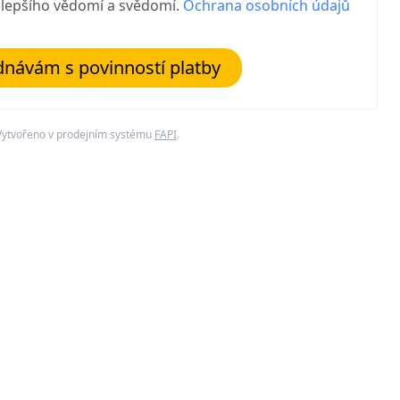
jlepšího vědomí a svědomí.
Ochrana osobních údajů
návám s povinností platby
Vytvořeno v prodejním systému
FAPI
.