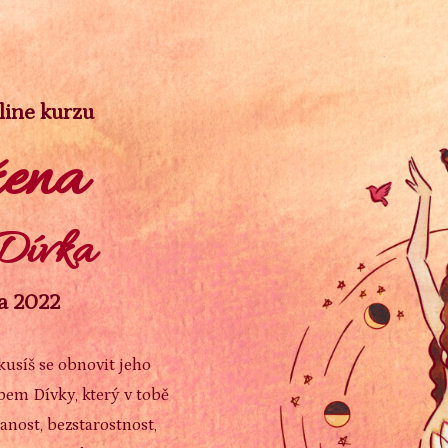
line kurzu
žena
Dívka
na 2022
kusíš se obnovit jeho
pem Dívky, který v tobě
nost, bezstarostnost,