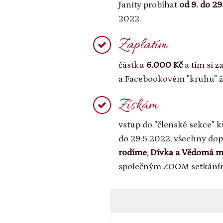
Janity probíhat
od 9. do 2
2022.
Zaplatím
částku
6.000 Kč
a tím si z
a Facebookovém "kruhu" ž
Získám
vstup do "členské sekce" 
do 29.5.2022, všechny do
rodíme, Dívka a Vědomá 
společným ZOOM setkání