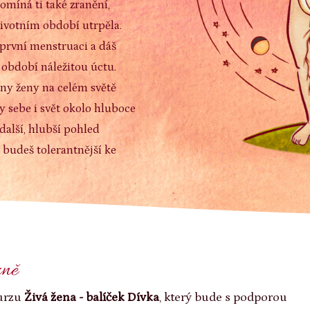
omíná ti také zranění,
životním období utrpěla.
a první menstruaci a dáš
bdobí náležitou úctu.
hny ženy na celém světě
sebe i svět okolo hluboce
další, hlubší pohled
a budeš tolerantnější ke
zně
kurzu
Živá žena - balíček Dívka
, který bude s podporou