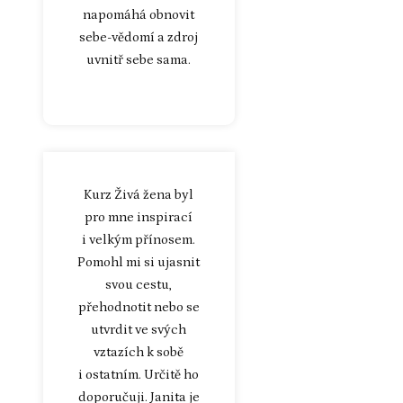
napomáhá obnovit
sebe-vědomí a zdroj
uvnitř sebe sama.
Kurz Živá žena byl
pro mne inspirací
i velkým přínosem.
Pomohl mi si ujasnit
svou cestu,
přehodnotit nebo se
utvrdit ve svých
vztazích k sobě
i ostatním. Určitě ho
doporučuji. Janita je