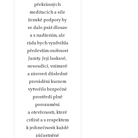
překrásných
meditacích a síle
ženské podpory by
se dalo psát dlouze
a s nadšením, ale
ráda bych vyzdvihla
především osobnost
Janity. Její laskavé,
nesoudící, vnímavé
a zároveň důsledné
provádění kurzem
vytvořilo bezpečné
prostředí plné
porozumění
a otevřenosti, které
citlivě a s respektem
k jedinečnosti každé
zúčastněné