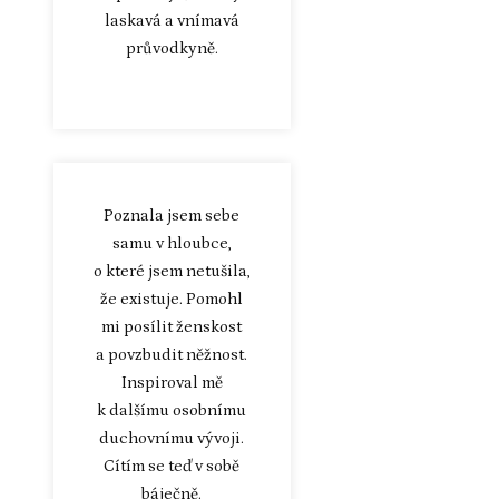
laskavá a vnímavá
průvodkyně.
Poznala jsem sebe
samu v hloubce,
o které jsem netušila,
že existuje. Pomohl
mi posílit ženskost
a povzbudit něžnost.
Inspiroval mě
k dalšímu osobnímu
duchovnímu vývoji.
Cítím se teď v sobě
báječně.