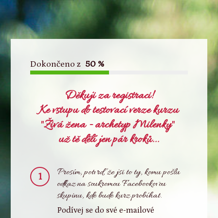
Dokončeno z
50 %
Děkuji za registraci!
Ke vstupu do testovací verze kurzu
"Živá žena - archetyp Milenky"
už tě dělí jen pár kroků...
Prosím, potvrď, že jsi to ty, komu pošlu
1
odkaz na soukromou Facebookovou
skupinu, kde bude kurz probíhat.
Podívej se do své e-mailové