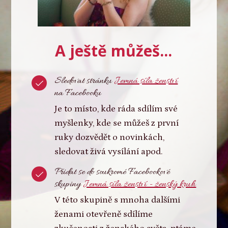
A ještě můžeš...
Sledovat stránku
Jemná síla ženství
na Facebooku
Je to místo, kde ráda sdílím své
myšlenky, kde se můžeš z první
ruky dozvědět o novinkách,
sledovat živá vysílání apod.
Přidat se do soukromé Facebookové
skupiny
Jemná síla ženství - ženský kruh
V této skupině s mnoha dalšími
ženami otevřeně sdílíme