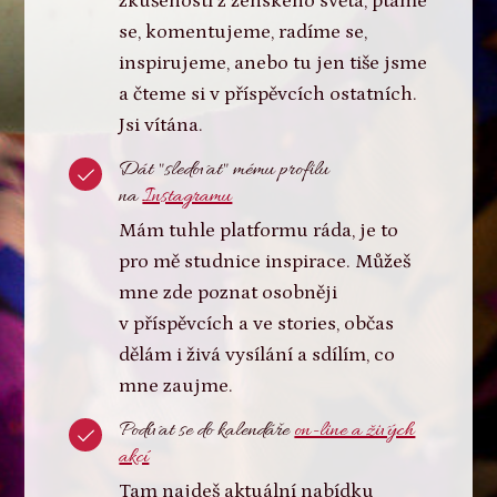
zkušenosti z ženského světa, ptáme
se, komentujeme, radíme se,
inspirujeme, anebo tu jen tiše jsme
a čteme si v příspěvcích ostatních.
Jsi vítána.
Dát "sledovat" mému profilu
na
Instagramu
Mám tuhle platformu ráda, je to
pro mě studnice inspirace. Můžeš
mne zde poznat osobněji
v příspěvcích a ve stories, občas
dělám i živá vysílání a sdílím, co
mne zaujme.
Podívat se do kalendáře
on-line a živých
akcí
Tam najdeš aktuální nabídku