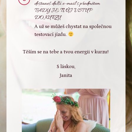
dostaneš další e-mail s předmětem
TADY JE TVŮJ VSTUP
DO KURZU
A už se můžeš chystat na společnou
testovací jízdu.
Těším se na tebe a tvou energii v kurzu!
S láskou,
Janita