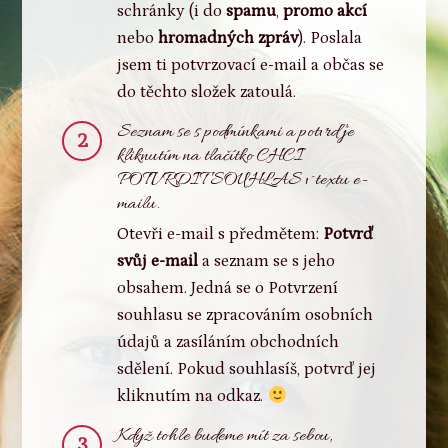
schránky (i do
spamu
,
promo akcí
nebo
hromadných zpráv
). Poslala
jsem ti potvrzovací e-mail a občas se
do těchto složek zatoulá.
Seznam se s podmínkami a potvrď je
2
kliknutím na tlačítko CHCI
POTVRDIT SOUHLAS v textu e-
mailu.
Otevři e-mail s předmětem:
Potvrď
svůj e-mail
a seznam se s jeho
obsahem. Jedná se o Potvrzení
souhlasu se zpracováním osobních
údajů a zasíláním obchodních
sdělení. Pokud souhlasíš, potvrď jej
kliknutím na odkaz.
Když tohle budeme mít za sebou,
3