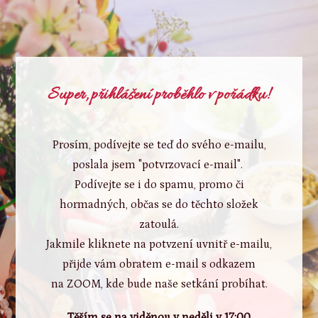
Super, přihlášení proběhlo v pořádku!
Prosím, podívejte se teď do svého e-mailu,
poslala jsem "potvrzovací e-mail".
Podívejte se i do spamu, promo či
hormadných, občas se do těchto složek
zatoulá.
Jakmile kliknete na potvzení uvnitř e-mailu,
přijde vám obratem e-mail s odkazem
na ZOOM, kde bude naše setkání probíhat.
Těším se na viděnou v neděli v 17:00