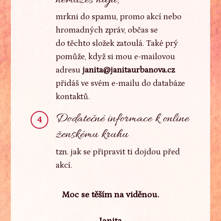
mrkni do spamu, promo akcí nebo
hromadných zpráv, občas se
do těchto složek zatoulá. Také prý
pomůže, když si mou e-mailovou
adresu
janita@janitaurbanova.cz
přidáš ve svém e-mailu do databáze
kontaktů.
Dodatečné informace k online
4
ženskému kruhu
tzn. jak se připravit ti dojdou před
akcí.
Moc se těším na viděnou.