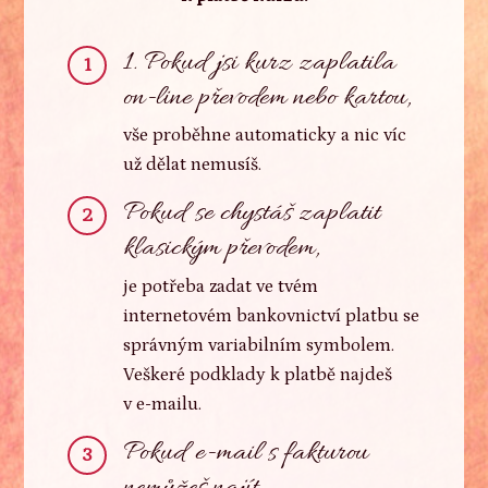
1. Pokud jsi kurz zaplatila
1
on-line převodem nebo kartou,
vše proběhne automaticky a nic víc
už dělat nemusíš.
Pokud se chystáš zaplatit
2
klasickým převodem,
je potřeba zadat ve tvém
internetovém bankovnictví platbu se
správným variabilním symbolem.
Veškeré podklady k platbě najdeš
v e-mailu.
Pokud e-mail s fakturou
3
nemůžeš najít,