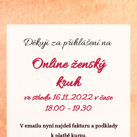
Děkuji za přihlášení na
Online ženský
kruh
ve středu 16.11..2022 v čase
18.00 - 19.30
V emailu nyní najdeš fakturu a podklady
k platbě kurzu.