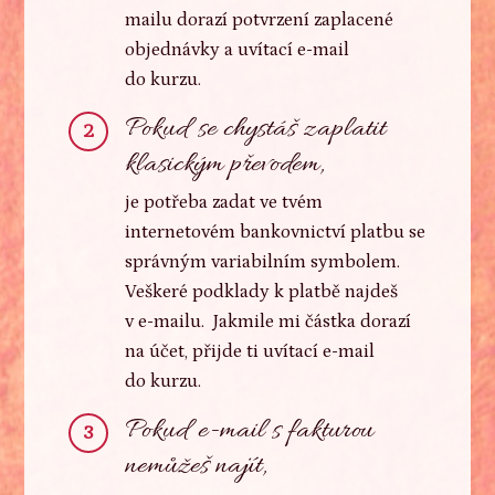
mailu dorazí potvrzení zaplacené
objednávky a uvítací e-mail
do kurzu.
Pokud se chystáš zaplatit
2
klasickým převodem,
je potřeba zadat ve tvém
internetovém bankovnictví platbu se
správným variabilním symbolem.
Veškeré podklady k platbě najdeš
v e-mailu. Jakmile mi částka dorazí
na účet, přijde ti uvítací e-mail
do kurzu.
Pokud e-mail s fakturou
3
nemůžeš najít,