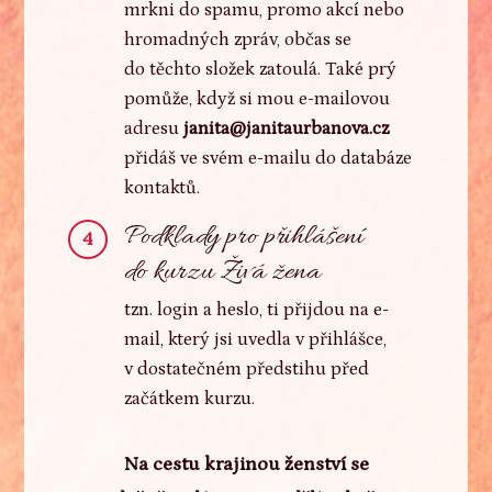
mrkni do spamu, promo akcí nebo
hromadných zpráv, občas se
do těchto složek zatoulá. Také prý
pomůže, když si mou e-mailovou
adresu
janita@janitaurbanova.cz
přidáš ve svém e-mailu do databáze
kontaktů.
Podklady pro přihlášení
4
do kurzu Živá žena
tzn. login a heslo, ti přijdou na e-
mail, který jsi uvedla v přihlášce,
v dostatečném předstihu před
začátkem kurzu.
Na cestu krajinou ženství se