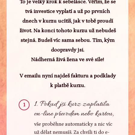
To je velký krok k sebelásce.
Věřím, že se
tvá investice vyplatí a už po prvních
dnech v kurzu ucítíš, jak v tobě proudí
život. Na konci tohoto kurzu už nebudeš
stejná. Budeš víc sama sebou. Tím, kým
doopravdy jsi.
Nádherná živá žena ve své síle!
V emailu nyní najdeš fakturu a podklady
k platbě kurzu.
1. Pokud jsi kurz zaplatila
1
on-line převodem nebo kartou,
vše proběhne automaticky a nic víc
už dělat nemusíš. Za chvíli ti do e-