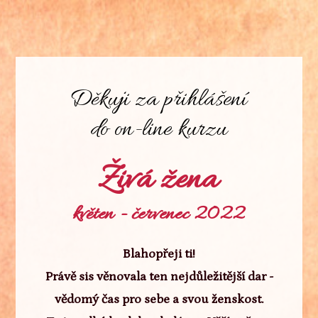
Děkuji za přihlášení
do on-line kurzu
Živá žena
květen - červenec 2022
Blahopřeji ti!
Právě sis věnovala ten nejdůležitější dar -
vědomý čas pro sebe a svou ženskost.