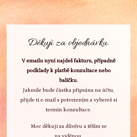
Děkuji za objednávku.
V emailu nyní najdeš fakturu, případně
podklady k platbě konzultace nebo
balíčku.
Jakmile bude částka připsána na účtu,
přijde ti e-mail s potvrzením a vybereš si
termín konzultace.
Moc děkuji za důvěru a těším se
na viděnou.