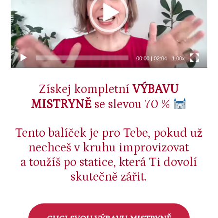
00:00
|
02:04
1.00x
Získej kompletní
VÝBAVU
MISTRYNĚ
se slevou 70 %
Tento balíček je pro Tebe, pokud už
nechceš v kruhu improvizovat
a toužíš po statice, která Ti dovolí
skutečně zářit.