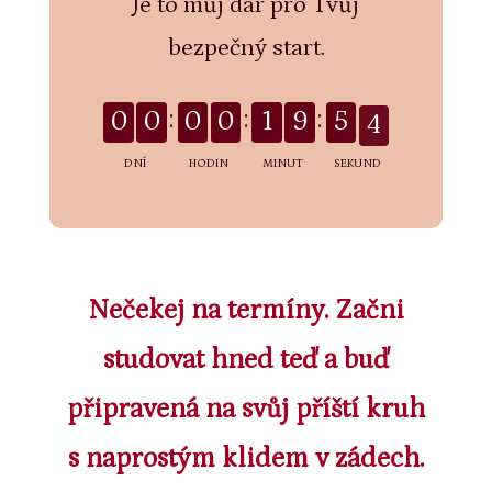
Je to můj dar pro Tvůj
bezpečný start.
0
0
0
0
1
9
5
3
DNÍ
HODIN
MINUT
SEKUND
Nečekej na termíny. Začni
studovat hned teď a buď
připravená na svůj příští kruh
s naprostým klidem v zádech.