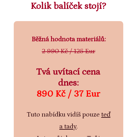
Kolik balíček stojí?
Běžná hodnota materiálů:
2 990 Kč / 125 Eur
Tvá uvítací cena
dnes:
890 Kč / 37 Eur
Tuto nabídku vidíš pouze
teď
a tady
.