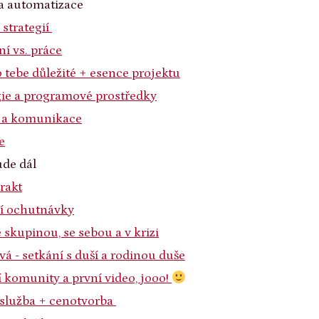
 a automatizace
 strategií
ní vs. práce
o tebe důležité + esence projektu
gie a programové prostředky
pt a komunikace
e
ude dál
trakt
ní ochutnávky
e skupinou, se sebou a v krizi
vá - setkání s duší a rodinou duše
í komunity a první video, jooo!
á služba + cenotvorba