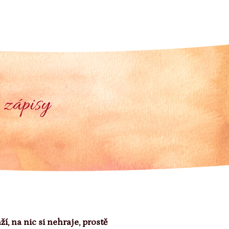
 zápisy
aží, na nic si nehraje, prostě