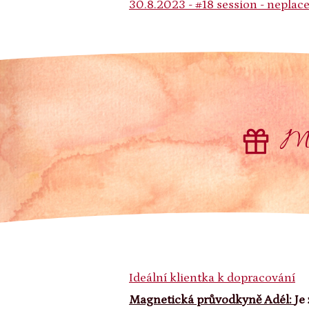
30.8.2023 - #18 session - neplac
Mat
Ideální klientka k dopracování
Magnetická průvodkyně Adél:
Je