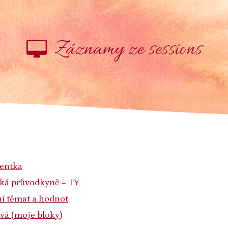
Záznamy ze sessions
ientka
ická průvodkyně = TY
ní témat a hodnot
ová (moje bloky)